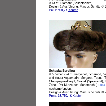
0,73 ct. Diamant (Brillantschliff)
Design & Ausführung: Marcus Schütz © 
Preis:
990,- €
Kaufen
Schapka Berolina
935 Silber - 24 ct. vergoldet, Smaragd, S
und blauer Aquamarin, Morganit, Topas, T
Champagner-Beryll, Granat (Spessartit), D
Zobel. Der Mütze des Monomach (
Шапка
nachempfunden.
Design & Ausführung: Marcus Schütz © 
Preis:
38.750,- €
Kaufen