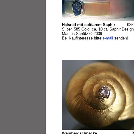
Halsreif mit solitärem Saphir
935
Silber, 585 Gold, ca. 10 ct. Saphir Design
Marcus Schütz © 2006
Bei Kaufinteresse bitte
e-mail
senden!
Weinbergschnecke
B